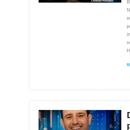
B
N
e
p
i
n
H
R