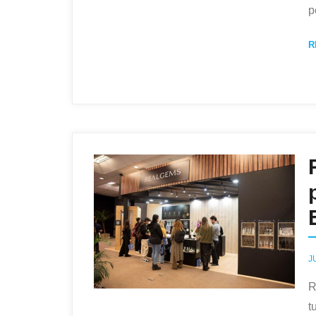
p
R
J
R
t