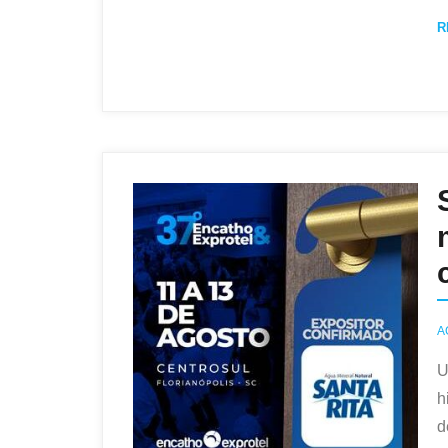
R
A
U
h
d