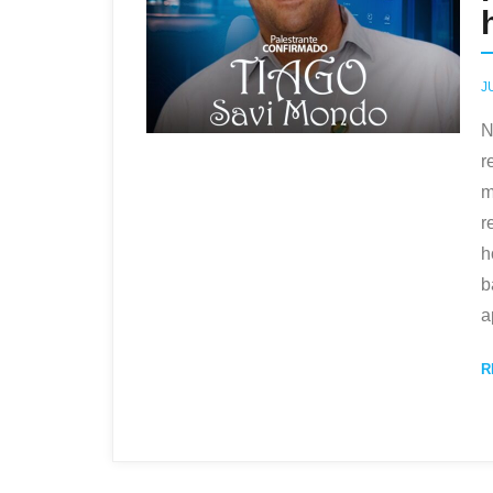
J
N
r
m
r
h
b
a
R