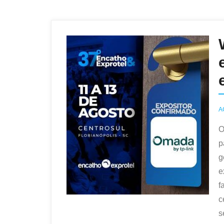
A
O
p
g
e
f
c
s