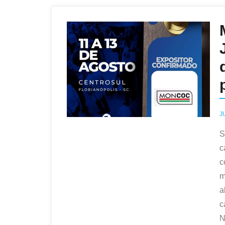
J
S
c
c
m
a
c
N