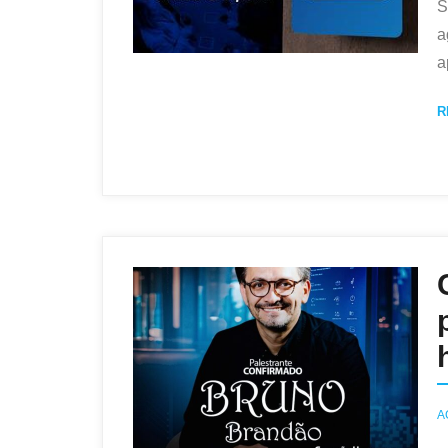
S
a
a
R
A