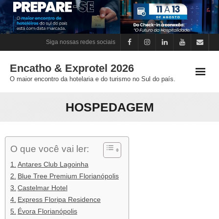
Skip
to
content
Siga nossas redes sociais
Encatho & Exprotel 2026
O maior encontro da hotelaria e do turismo no Sul do país.
HOSPEDAGEM
O que você vai ler:
Antares Club Lagoinha
Blue Tree Premium Florianópolis
Castelmar Hotel
Express Floripa Residence
Évora Florianópolis