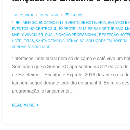
JUL 25, 2018
IMPRENSA
GERAL
ABIH-SC
,
ENCATHO2018
,
EVENTO DE HOTELARIA
,
EVENTOS EM
EVENTOS NO CENTROSUL
,
EXPROTEL 2018
,
FEIRAS DE TURISMO
,
MA
MARLY WINCKLER
,
QUALIFICAÇÃO PROFISSIONAL
,
RECEPÇÃO HOTE
HOTELEIRAS
,
SANTA CATARINA
,
SENAC SC
,
SOLUÇÕES EM HOSPITAL
VENDAS
,
VISIBILIDADE
“Interfaces Hoteleiras: nem só de cama e café vive um hot
Seminário que o Senac SC apresentou na 31ª edição do
de Hoteleiros – Encatho e Exprotel 2018 durante o dia d
também segue durante todo dia de amanhã. Entre os des
programação, o lançamento
…
READ MORE