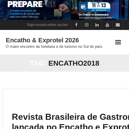
Skip
to
content
Siga nossas redes sociais
Encatho & Exprotel 2026
O maior encontro da hotelaria e do turismo no Sul do país.
TAG:
ENCATHO2018
Revista Brasileira de Gastr
lançada no Encatho e Exprot