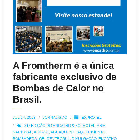
A Fromtherm é a única
fabricante exclusivo de
Bombas de Calor no
Brasil.
JUL 24, 2018
JORNALISMO
EXPROTEL
31ª EDIÇÃO DO ENCATHO & EXPROTEL
,
ABIH
NACIONAL
,
ABIH-SC
,
AGUAQUENTE AQUECIMENTO
,
BOMBADECALOR
,
CENTROSUL
,
DIVULGAÇÃO
,
ENCATHO
,