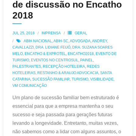
de discussão no Encatho
2018
JUL 25, 2018
IMPRENSA
GERAL
ABIH NACIONAL
,
ABIH-SC
,
ADVOGADA
,
ANDREY
,
CAVALLAZZI
,
DRA. LIDIANE FEIJÓ
,
DRA. SUZANA SOARES
MELO
,
ENCATHO & EXPROTEL
,
ENCATHO2018
,
EVENTO DE
TURISMO
,
EVENTOS NO CENTROSUL
,
PAINEL
,
PALESTRANTES
,
RECEPÇÃO HOTELEIRA
,
REDES
HOTELEIRAS
,
RESTANHO & ARAUJO ADVOCACIA
,
SANTA
CATARINA
,
SUCESSÃO FAMILIAR
,
TURISMO
,
VISIBILIDADE
,
VM COMUNICAÇÃO
Um plano de sucessão familiar bem estruturado é
essencial para que a empresa mantenha o seu
sucesso e seja passada para gerações futuras
levando a longevidade. Entretanto, muitas vezes,
não sabemos como a lidar com alguns assuntos, o