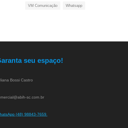
VM Comunicação
Whatsapp
aranta seu espaço!
liana Bossi Castro
mercial@abih-sc.com.br
hatsApp (48) 98843-7659.