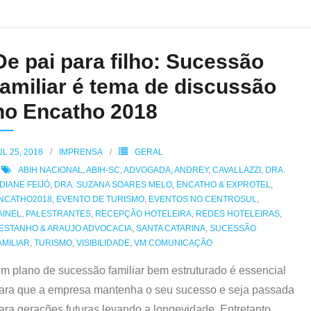
De pai para filho: Sucessão
familiar é tema de discussão
no Encatho 2018
UL 25, 2018
IMPRENSA
GERAL
ABIH NACIONAL
,
ABIH-SC
,
ADVOGADA
,
ANDREY
,
CAVALLAZZI
,
DRA.
IDIANE FEIJÓ
,
DRA. SUZANA SOARES MELO
,
ENCATHO & EXPROTEL
,
NCATHO2018
,
EVENTO DE TURISMO
,
EVENTOS NO CENTROSUL
,
AINEL
,
PALESTRANTES
,
RECEPÇÃO HOTELEIRA
,
REDES HOTELEIRAS
,
ESTANHO & ARAUJO ADVOCACIA
,
SANTA CATARINA
,
SUCESSÃO
AMILIAR
,
TURISMO
,
VISIBILIDADE
,
VM COMUNICAÇÃO
m plano de sucessão familiar bem estruturado é essencial
ara que a empresa mantenha o seu sucesso e seja passada
ara gerações futuras levando a longevidade. Entretanto,