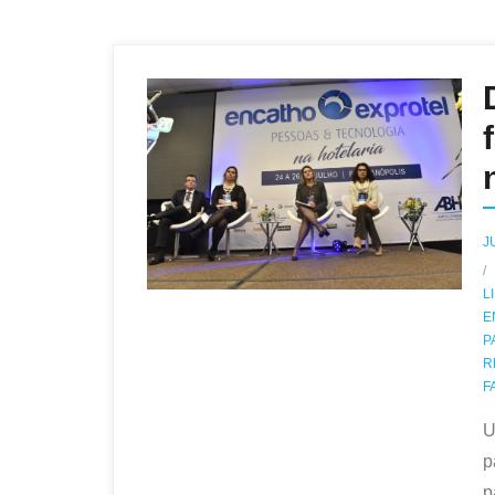
J
L
E
P
R
F
U
p
p