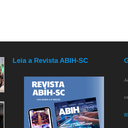
Leia a Revista ABIH-SC
G
Ju
co
W