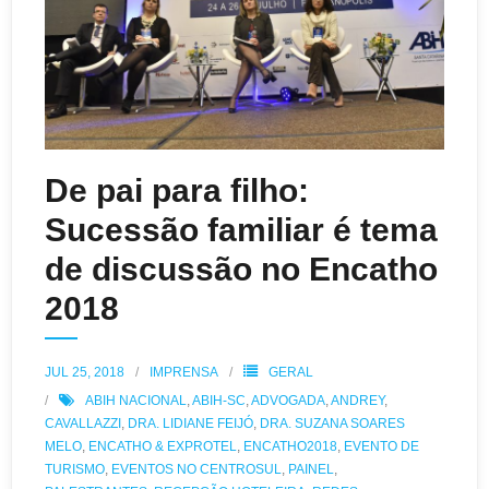
De pai para filho:
Sucessão familiar é tema
de discussão no Encatho
2018
JUL 25, 2018
IMPRENSA
GERAL
ABIH NACIONAL
,
ABIH-SC
,
ADVOGADA
,
ANDREY
,
CAVALLAZZI
,
DRA. LIDIANE FEIJÓ
,
DRA. SUZANA SOARES
MELO
,
ENCATHO & EXPROTEL
,
ENCATHO2018
,
EVENTO DE
TURISMO
,
EVENTOS NO CENTROSUL
,
PAINEL
,