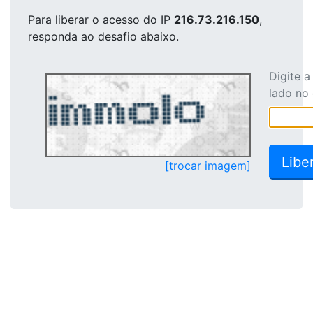
Para liberar o acesso
do IP
216.73.216.150
,
responda ao desafio abaixo.
Digite 
lado no
[trocar imagem]