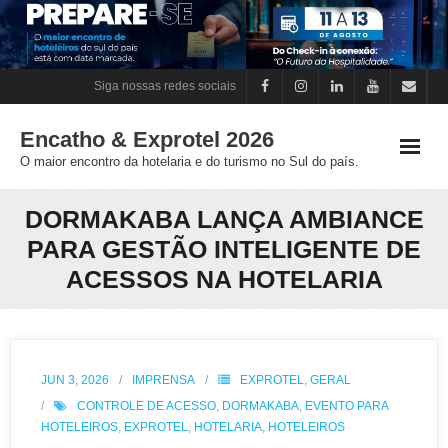
Skip
to
content
Siga nossas redes sociais
Encatho & Exprotel 2026
O maior encontro da hotelaria e do turismo no Sul do país.
DORMAKABA LANÇA AMBIANCE
PARA GESTÃO INTELIGENTE DE
ACESSOS NA HOTELARIA
JUN 3, 2026
IMPRENSA
EXPROTEL
,
GERAL
CONTROLE DE ACESSO
,
DORMAKABA
,
EVENTO PARA
HOTELEIROS
,
EXPROTEL
,
HOTELARIA
,
HOTELEIROS