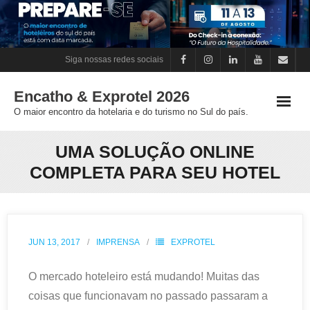
Skip
to
content
Siga nossas redes sociais
Encatho & Exprotel 2026
O maior encontro da hotelaria e do turismo no Sul do país.
UMA SOLUÇÃO ONLINE
COMPLETA PARA SEU HOTEL
JUN 13, 2017
IMPRENSA
EXPROTEL
O mercado hoteleiro está mudando! Muitas das
coisas que funcionavam no passado passaram a