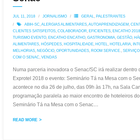
JUL 11, 2018
JORNALISMO
GERAL
,
PALESTRANTES
ABIH-SC
,
ALERGIAS ALIMENTARES
,
AUTOAPRENDIZAGEM
,
CEN
CLIENTES SATISFEITOS
,
COLABORADOR
,
EFICIENTES
,
ENCATHO 2018
TURISMO EVENTO
,
ENCATHO ENCATHO
,
GASTRONOMIA
,
GESTÃO
,
HÁ
ALIMENTARES
,
HÓSPEDES
,
HOSPITALIDADE
,
HOTEL
,
HOTELARIA
,
INT
MELHORIAS
,
NEGÓCIO
,
OPORTUNIDADES
,
ROOM SERVICE.
,
SERVIÇO
COM O SENAC
,
VENDAS
Numa parceria inovadora o Senac/SC irá realizar dentro
Exprotel 2018 o evento: Seminário Tá na Mesa com o S
acontece no dia 26 de julho, das 09h às 17h, na Sala 
programação paralela ao maior encontro de hoteleiros do 
Seminário Tá na Mesa com o Senac
…
READ MORE