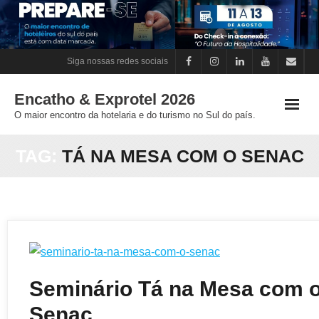
Skip
to
content
Siga nossas redes sociais
Encatho & Exprotel 2026
O maior encontro da hotelaria e do turismo no Sul do país.
TAG:
TÁ NA MESA COM O SENAC
Seminário Tá na Mesa com 
Senac