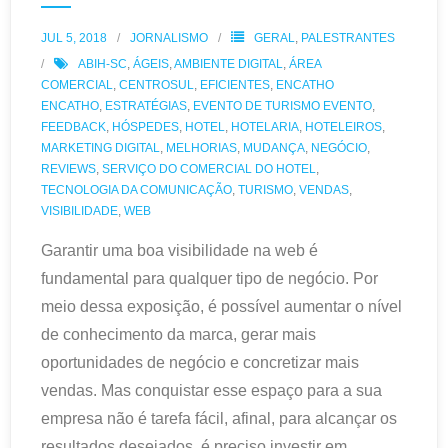
JUL 5, 2018
JORNALISMO
GERAL
,
PALESTRANTES
ABIH-SC
,
ÁGEIS
,
AMBIENTE DIGITAL
,
ÁREA
COMERCIAL
,
CENTROSUL
,
EFICIENTES
,
ENCATHO
ENCATHO
,
ESTRATÉGIAS
,
EVENTO DE TURISMO EVENTO
,
FEEDBACK
,
HÓSPEDES
,
HOTEL
,
HOTELARIA
,
HOTELEIROS
,
MARKETING DIGITAL
,
MELHORIAS
,
MUDANÇA
,
NEGÓCIO
,
REVIEWS
,
SERVIÇO DO COMERCIAL DO HOTEL
,
TECNOLOGIA DA COMUNICAÇÃO
,
TURISMO
,
VENDAS
,
VISIBILIDADE
,
WEB
Garantir uma boa visibilidade na web é
fundamental para qualquer tipo de negócio. Por
meio dessa exposição, é possível aumentar o nível
de conhecimento da marca, gerar mais
oportunidades de negócio e concretizar mais
vendas. Mas conquistar esse espaço para a sua
empresa não é tarefa fácil, afinal, para alcançar os
resultados desejados, é preciso investir em
…