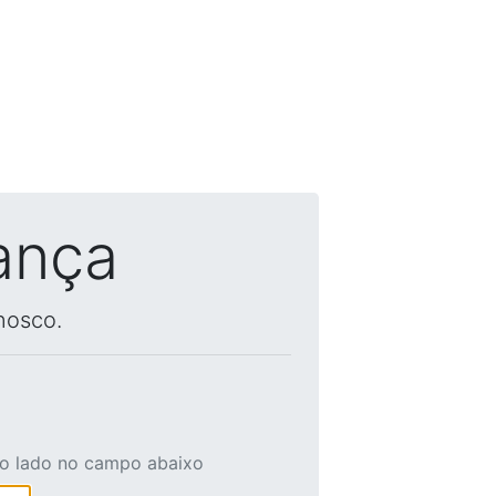
ança
nosco.
ao lado no campo abaixo