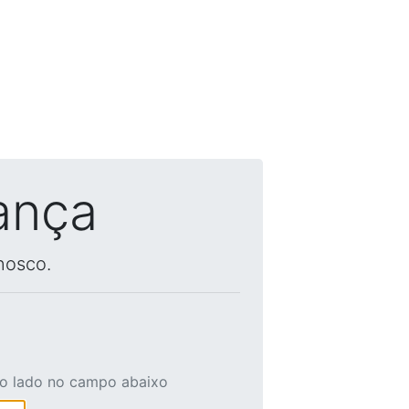
ança
nosco.
ao lado no campo abaixo