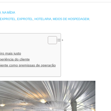
O
,
NA MÍDIA
 EXPROTEL
,
EXPROTEL
,
HOTELARIA
,
MEIOS DE HOSPEDAGEM
,
ro mais justo
periência do cliente
biente como premissas de operação