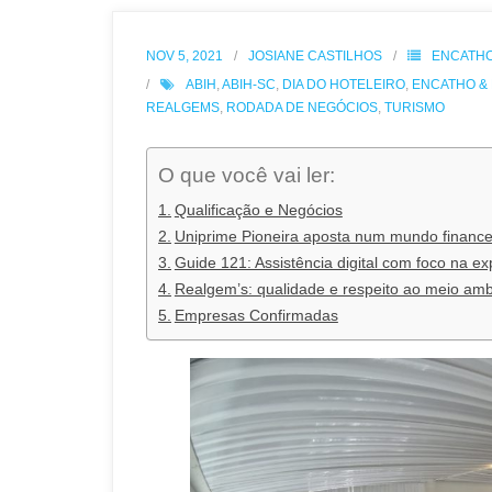
NOV 5, 2021
JOSIANE CASTILHOS
ENCATH
ABIH
,
ABIH-SC
,
DIA DO HOTELEIRO
,
ENCATHO &
REALGEMS
,
RODADA DE NEGÓCIOS
,
TURISMO
O que você vai ler:
Qualificação e Negócios
Uniprime Pioneira aposta num mundo financei
Guide 121: Assistência digital com foco na ex
Realgem’s: qualidade e respeito ao meio am
Empresas Confirmadas