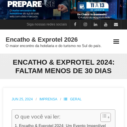
Skip
to
content
Siga nossas redes sociais
Encatho & Exprotel 2026
O maior encontro da hotelaria e do turismo no Sul do país.
ENCATHO & EXPROTEL 2024:
FALTAM MENOS DE 30 DIAS
JUN 25, 2024
IMPRENSA
GERAL
O que você vai ler:
Encatho & Exprotel 2024: Um Evento Imperdível