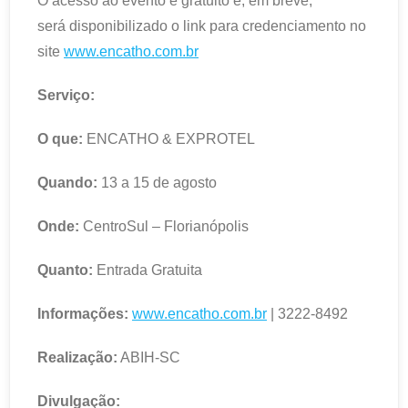
O acesso ao evento é gratuito e, em breve,
será disponibilizado o link para credenciamento no
site
www.encatho.com.br
Serviço:
O que:
ENCATHO & EXPROTEL
Quando:
13 a 15 de agosto
Onde:
CentroSul – Florianópolis
Quanto:
Entrada Gratuita
Informações:
www.encatho.com.br
| 3222-8492
Realização:
ABIH-SC
Divulgação: