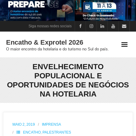
Skip
to
content
Siga nossas redes sociais
Encatho & Exprotel 2026
O maior encontro da hotelaria e do turismo no Sul do país.
ENVELHECIMENTO
POPULACIONAL E
OPORTUNIDADES DE NEGÓCIOS
NA HOTELARIA
MAIO 2, 2019
IMPRENSA
ENCATHO
,
PALESTRANTES