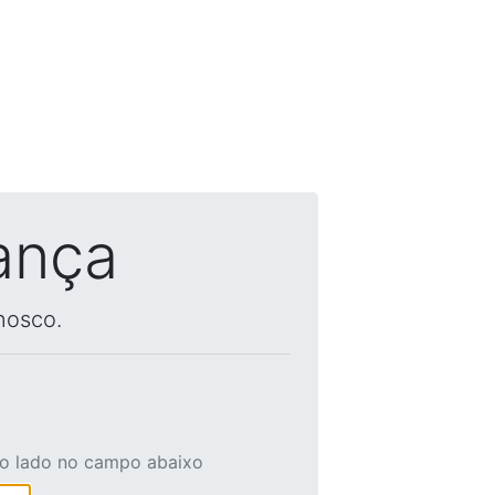
ança
nosco.
ao lado no campo abaixo