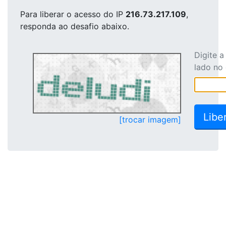
Para liberar o acesso
do IP
216.73.217.109
,
responda ao desafio abaixo.
Digite 
lado no
[trocar imagem]