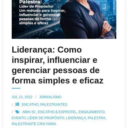
Liderança: Como
inspirar, influenciar e
gerenciar pessoas de
forma simples e eficaz
JUL 21, 2022
JORNALISMO
ENCATHO
,
PALESTRANTES
ABIH-SC
,
ENCATHO & EXPROTEL
,
ENGAJAMENTO
,
EVENTO
,
LÍDER DE PROPÓSITO
,
LIDERANÇA
,
PALESTRA
,
PALESTRANTE CRIS FARIA