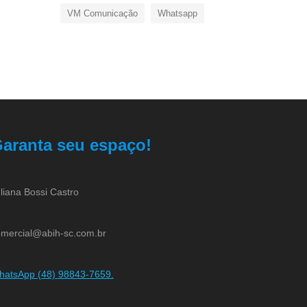
VM Comunicação
Whatsapp
aranta seu espaço!
liana Bossi Castro
mercial@abih-sc.com.br
hatsApp (48) 98843-7659.