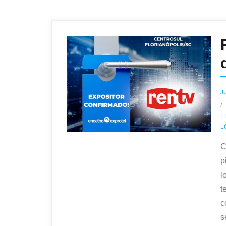
J
E
L
C
p
l
t
c
s