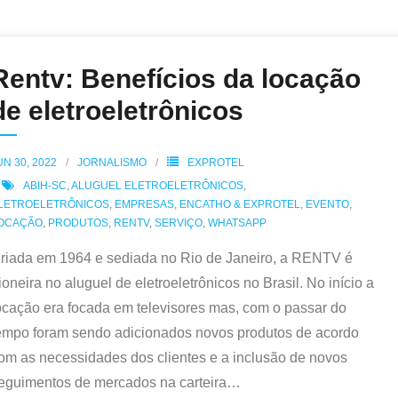
Rentv: Benefícios da locação
de eletroeletrônicos
UN 30, 2022
JORNALISMO
EXPROTEL
ABIH-SC
,
ALUGUEL ELETROELETRÔNICOS
,
LETROELETRÔNICOS
,
EMPRESAS
,
ENCATHO & EXPROTEL
,
EVENTO
,
OCAÇÃO
,
PRODUTOS
,
RENTV
,
SERVIÇO
,
WHATSAPP
riada em 1964 e sediada no Rio de Janeiro, a RENTV é
ioneira no aluguel de eletroeletrônicos no Brasil. No início a
ocação era focada em televisores mas, com o passar do
empo foram sendo adicionados novos produtos de acordo
om as necessidades dos clientes e a inclusão de novos
eguimentos de mercados na carteira
…