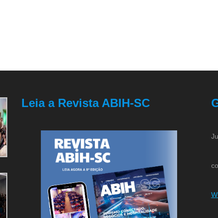
Leia a Revista ABIH-SC
G
Ju
co
W