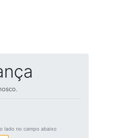
ança
nosco.
ao lado no campo abaixo