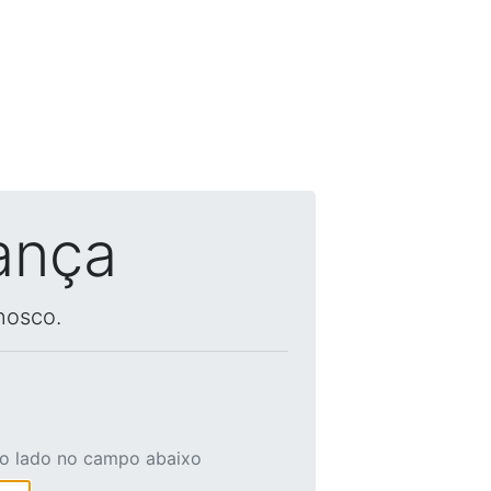
ança
nosco.
ao lado no campo abaixo