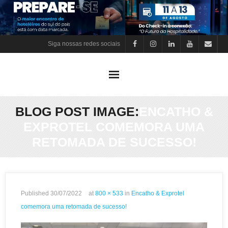
Skip
to
content
Siga nossas redes sociais
BLOG POST IMAGE:
ENCATHO &
EXPROTEL COMEMORA UMA
RETOMADA DE SUCESSO!
Published
30/07/2022
at
800 × 533
in
Encatho & Exprotel
comemora uma retomada de sucesso!