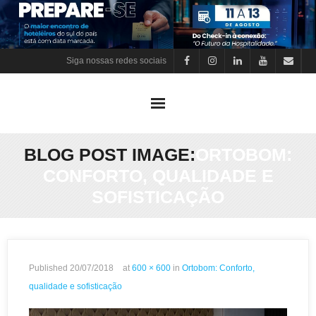
Skip
to
content
Siga nossas redes sociais
BLOG POST IMAGE:
ORTOBOM:
CONFORTO, QUALIDADE E
SOFISTICAÇÃO
Published
20/07/2018
at
600 × 600
in
Ortobom: Conforto,
qualidade e sofisticação