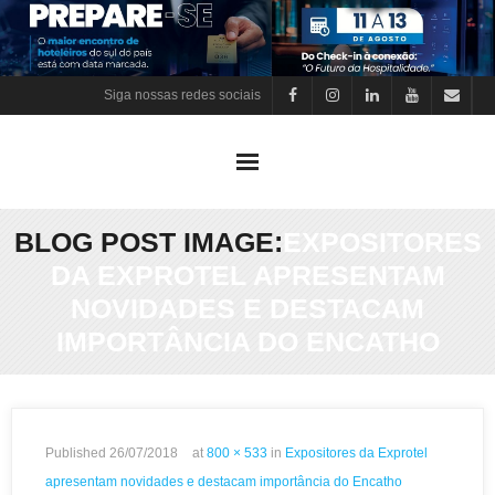
Skip
to
content
Siga nossas redes sociais
BLOG POST IMAGE:
EXPOSITORES
DA EXPROTEL APRESENTAM
NOVIDADES E DESTACAM
IMPORTÂNCIA DO ENCATHO
Published
26/07/2018
at
800 × 533
in
Expositores da Exprotel
apresentam novidades e destacam importância do Encatho