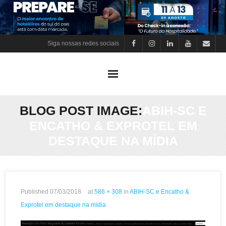
Skip
to
content
Siga nossas redes sociais
BLOG POST IMAGE:
ABIH-SC E
ENCATHO & EXPROTEL EM
DESTAQUE NA MÍDIA
Published
07/03/2018
at
586 × 308
in
ABIH-SC e Encatho &
Exprotel em destaque na mídia