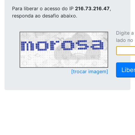
Para liberar o acesso
do IP
216.73.216.47
,
responda ao desafio abaixo.
Digite 
lado no
[trocar imagem]