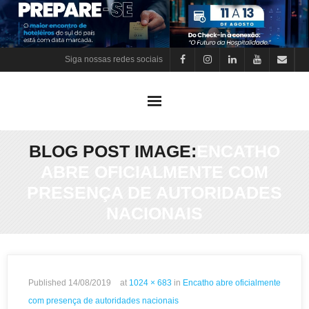
Skip
to
content
Siga nossas redes sociais
BLOG POST IMAGE:
ENCATHO
ABRE OFICIALMENTE COM
PRESENÇA DE AUTORIDADES
NACIONAIS
Published
14/08/2019
at
1024 × 683
in
Encatho abre oficialmente
com presença de autoridades nacionais