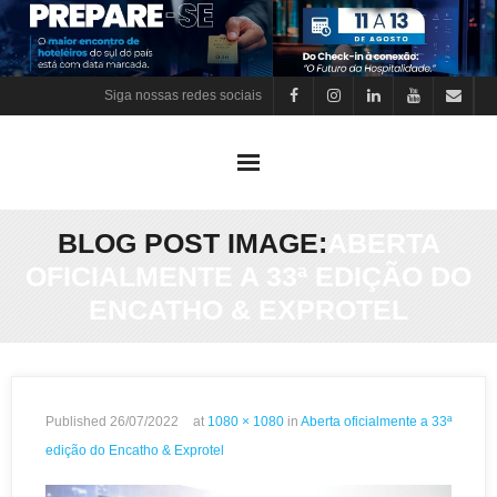
Skip
to
content
Siga nossas redes sociais
BLOG POST IMAGE:
ABERTA
OFICIALMENTE A 33ª EDIÇÃO DO
ENCATHO & EXPROTEL
Published
26/07/2022
at
1080 × 1080
in
Aberta oficialmente a 33ª
edição do Encatho & Exprotel