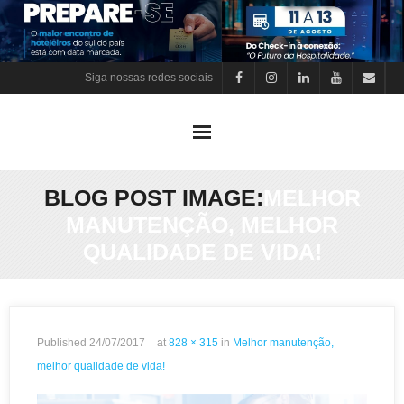
Skip
to
content
Siga nossas redes sociais
BLOG POST IMAGE:
MELHOR
MANUTENÇÃO, MELHOR
QUALIDADE DE VIDA!
Published
24/07/2017
at
828 × 315
in
Melhor manutenção,
melhor qualidade de vida!