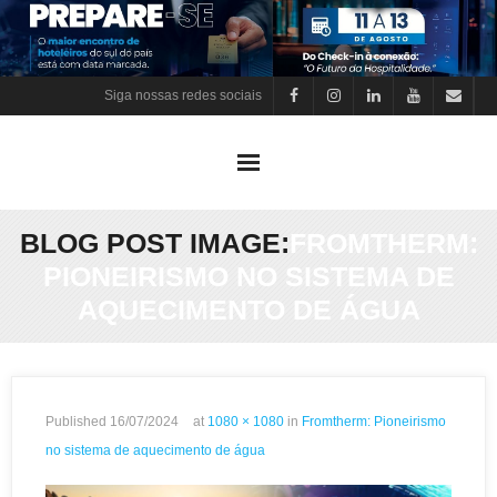
Skip
to
content
Siga nossas redes sociais
BLOG POST IMAGE:
FROMTHERM:
PIONEIRISMO NO SISTEMA DE
AQUECIMENTO DE ÁGUA
Published
16/07/2024
at
1080 × 1080
in
Fromtherm: Pioneirismo
no sistema de aquecimento de água