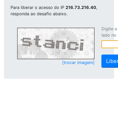
Para liberar o acesso
do IP
216.73.216.40
,
responda ao desafio abaixo.
Digite 
lado no
[trocar imagem]