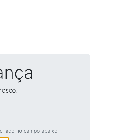
ança
nosco.
ao lado no campo abaixo