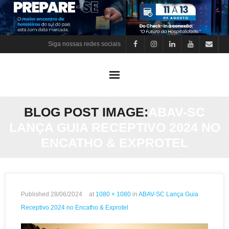
Skip
to
content
Siga nossas redes sociais
BLOG POST IMAGE:
ABAV-SC
LANÇA GUIA RECEPTIVO 2024 NO
ENCATHO & EXPROTEL
Published
28/06/2024
at
1080 × 1080
in
ABAV-SC Lança Guia
Receptivo 2024 no Encatho & Exprotel