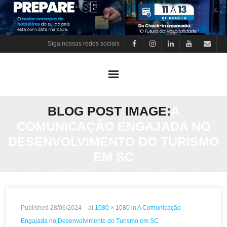
Skip
to
content
Siga nossas redes sociais
BLOG POST IMAGE:
A
COMUNICAÇÃO ENGAJADA NO
DESENVOLVIMENTO DO TURISMO
EM SC
Published
28/06/2024
at
1080 × 1080
in
A Comunicação
Engajada no Desenvolvimento do Turismo em SC