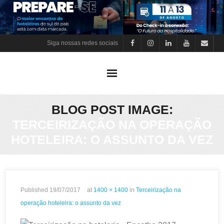
Skip
to
content
Siga nossas redes sociais
BLOG POST IMAGE:
TERCEIRIZAÇÃO NA OPERAÇÃO
HOTELEIRA: O ASSUNTO DA VEZ
Published
19/07/2017
at
1400 × 1400
in
Terceirização na
operação hoteleira: o assunto da vez