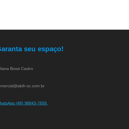
aranta seu espaço!
liana Bossi Castro
mercial@abih-sc.com.br
hatsApp (48) 98843-7659.