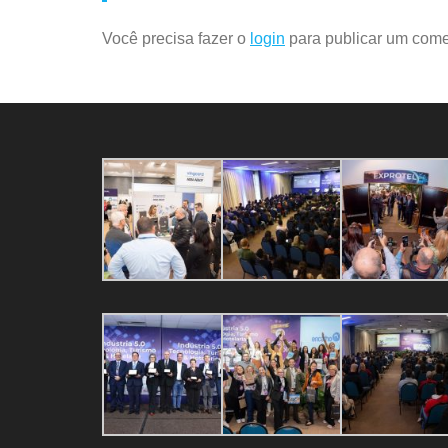
Você precisa fazer o
login
para publicar um come