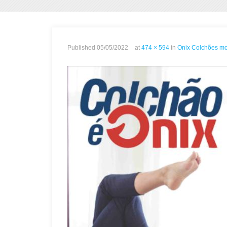
Published
05/05/2022
at
474 × 594
in
Onix Colchões mos