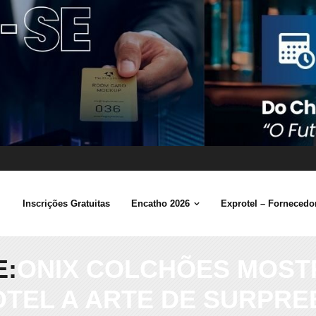
Inscrições Gratuitas
Encatho 2026
Exprotel – Fornecedor
E:
ONIX COLCHÕES MOST
TEL A ARTE DE SURPR