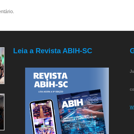
ntário.
Leia a Revista ABIH-SC
G
Ju
co
W