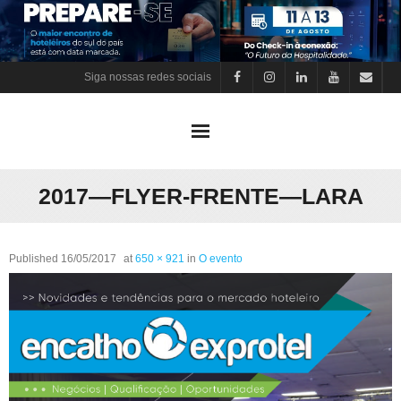
Skip
to
content
Siga nossas redes sociais
2017—FLYER-FRENTE—LARA
Published
16/05/2017
at
650 × 921
in
O evento