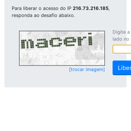
Para liberar o acesso
do IP
216.73.216.185
,
responda ao desafio abaixo.
Digite 
lado no
[trocar imagem]